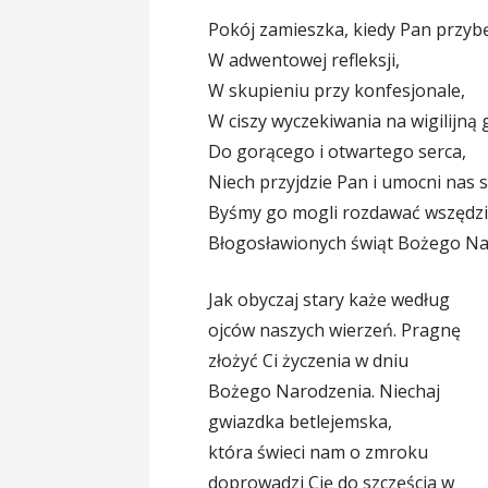
Pokój zamieszka, kiedy Pan przyb
W adwentowej refleksji,
W skupieniu przy konfesjonale,
W ciszy wyczekiwania na wigilijną 
Do gorącego i otwartego serca,
Niech przyjdzie Pan i umocni nas
Byśmy go mogli rozdawać wszędzie
Błogosławionych świąt Bożego N
Jak obyczaj stary każe według
ojców naszych wierzeń. Pragnę
złożyć Ci życzenia w dniu
Bożego Narodzenia. Niechaj
gwiazdka betlejemska,
która świeci nam o zmroku
doprowadzi Cię do szczęścia w