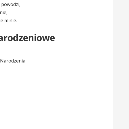
ę powodzi,
nie,
ie minie.
narodzeniowe
 Narodzenia