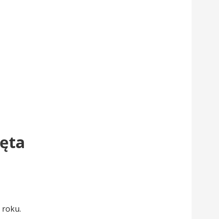
ięta
 roku.