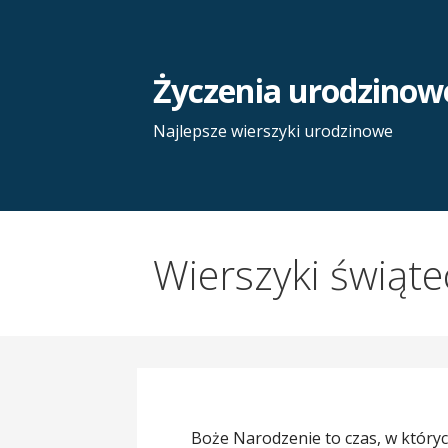
Przejdź
do
treści
Życzenia urodzinow
Najlepsze wierszyki urodzinowe
Wierszyki świąt
Boże Narodzenie to czas, w który