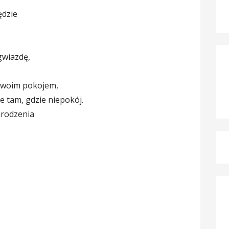
ędzie
gwiazdę,
 swoim pokojem,
 tam, gdzie niepokój.
arodzenia