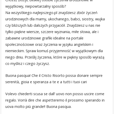
wyjątkowy, niepowtarzalny sposób?
Na wszystkiego-najlepszego.pl znajdziesz zbiór życzeń
urodzinowych dla mamy, ukochanego, babci, siostry, wujka
czy bliższych lub dalszych przyjaciół. Znajdziesz u nas nie
tylko piękne wiersze, szczere wyznania, miłe słowa, ale i
zabawne urodzinowe grafiki idealne na portale
społecznościowe oraz życzenia w języku angielskim i
niemieckim. Spraw komuś przyjemność w wyjątkowym dla
niego dniu. Prześlij życzenia, które w piękny sposób wyrażą
co myślisz i czego życzysz.
Buona pasqua! Che il Cristo Risorto possa donare sempre
serenità, gioia e speranza a te e a tutti i tuoi cari
Volevo chiederti scusa se dall’ uovo non posso uscire come
regalo. Vorrà dire che aspetteremo il prossimo sperando in
uova molto più grande!! Buona pasqua.